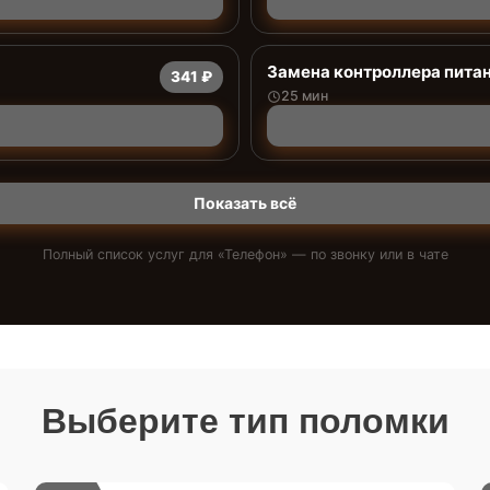
Замена контроллера пита
341 ₽
25 мин
Показать всё
Полный список услуг для «
Телефон
» — по звонку или в чате
Выберите тип поломки