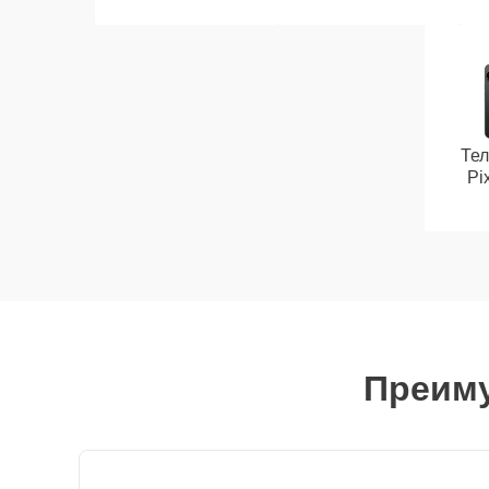
Те
Pi
Преиму